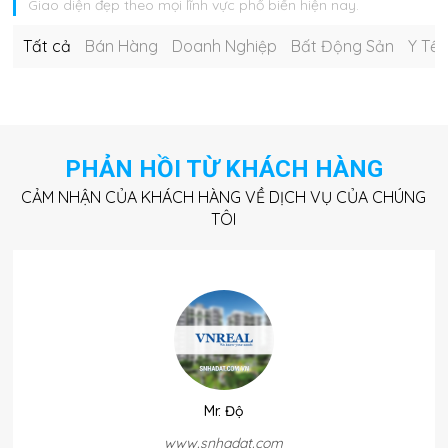
Giao diện đẹp theo mọi lĩnh vực phổ biến hiện nay.
Tất cả
Bán Hàng
Doanh Nghiệp
Bất Động Sản
Y Tế
PHẢN HỒI TỪ KHÁCH HÀNG
CẢM NHẬN CỦA KHÁCH HÀNG VỀ DỊCH VỤ CỦA CHÚNG
TÔI
Mr. Độ
www.snhadat.com