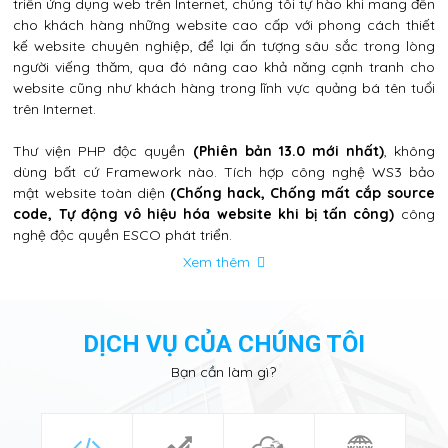
triển ứng dụng web trên Internet, chúng tôi tự hào khi mang đến
cho khách hàng những website cao cấp với phong cách thiết
kế website chuyên nghiệp, để lại ấn tượng sâu sắc trong lòng
người viếng thăm, qua đó nâng cao khả năng cạnh tranh cho
website cũng như khách hàng trong lĩnh vực quảng bá tên tuổi
trên Internet.
Thư viện PHP độc quyền
(Phiên bản 13.0 mới nhất)
, không
dùng bất cứ Framework nào. Tích hợp công nghệ WS3 bảo
mật website toàn diện
(Chống hack, Chống mất cắp source
code, Tự động vô hiệu hóa website khi bị tấn công)
công
nghệ độc quyền ESCO phát triển.
Xem thêm
DỊCH VỤ CỦA CHÚNG TÔI
Bạn cần làm gì?