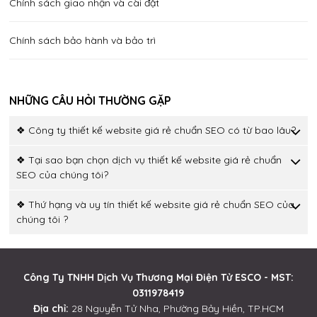
Chính sách giao nhận và cài đặt
Chính sách bảo hành và bảo trì
NHỮNG CÂU HỎI THƯỜNG GẶP
❖ Công ty thiết kế website giá rẻ chuẩn SEO có từ bao lâu?
❖ Tại sao bạn chọn dịch vụ thiết kế website giá rẻ chuẩn
SEO của chúng tôi?
❖ Thứ hạng và uy tín thiết kế website giá rẻ chuẩn SEO của
chúng tôi ?
Công Ty TNHH Dịch Vụ Thương Mại Điện Tử ESCO - MST:
0311978419
Địa chỉ:
28 Nguyễn Tử Nha, Phường Bảy Hiền, TP.HCM