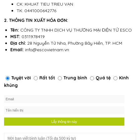
CK: KHUAT TIEU TRIEU VAN
TK: 0441000642776
2. THÔNG TIN XUẤT HÓA ĐƠN:
Tên:
CÔNG TY TNHH DỊCH VỤ THƯƠNG MẠI ĐIỆN TỬ ESCO
MST:
0311978419
Địa chỉ:
28 Nguyễn Tử Nha, Phường Bảy Hiền, TP. HCM
Email:
info@escovietnam.vn
Tuyệt vời
Rất tốt
Trung bình
Quá tệ
Kinh
khủng