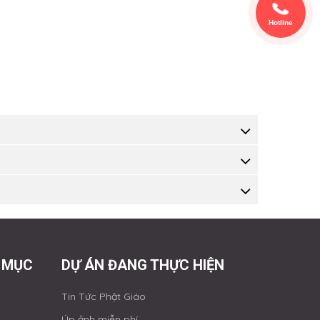
Hotline
 MỤC
DỰ ÁN ĐANG THỰC HIỆN
Tin Tức Phật Giáo
Úp ảnh miễn phí