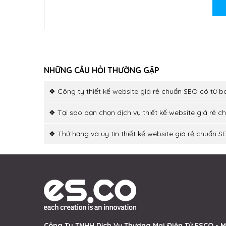
NHỮNG CÂU HỎI THƯỜNG GẶP
❖ Công ty thiết kế website giá rẻ chuẩn SEO có từ b
❖ Tại sao bạn chọn dịch vụ thiết kế website giá rẻ 
❖ Thứ hạng và uy tín thiết kế website giá rẻ chuẩn S
Công Ty TNHH Dịch Vụ Thương Mại Điện Tử ESCO - M