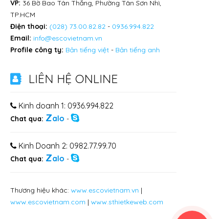
VP:
36 Bờ Bao Tân Thắng, Phường Tân Sơn Nhì,
TP.HCM
Điện thoại:
(028) 73.00.82.82
-
0936.994.822
Email:
info@escovietnam.vn
Profile công ty:
Bản tiếng việt
-
Bản tiếng anh
LIÊN HỆ ONLINE
Kinh doanh 1: 0936.994.822
Z
alo
Chat qua:
-
Kinh Doanh 2: 0982.77.99.70
Z
alo
Chat qua:
-
Thương hiệu khác:
www.escovietnam.vn
|
www.escovietnam.com
|
www.sthietkeweb.com