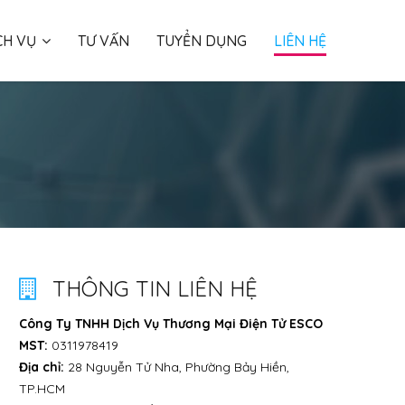
CH VỤ
TƯ VẤN
TUYỂN DỤNG
LIÊN HỆ
THÔNG TIN LIÊN HỆ
Công Ty TNHH Dịch Vụ Thương Mại Điện Tử ESCO
MST:
0311978419
Địa chỉ:
28 Nguyễn Tử Nha, Phường Bảy Hiền,
TP.HCM