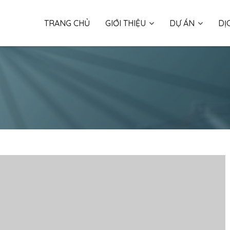
TRANG CHỦ
GIỚI THIỆU
DỰ ÁN
DỊ