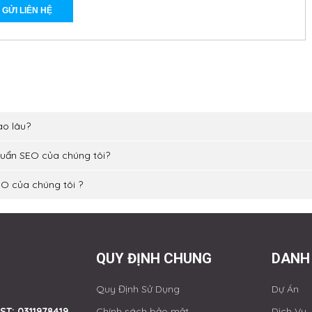
ao lâu?
chuẩn SEO của chúng tôi?
EO của chúng tôi ?
QUY ĐỊNH CHUNG
DANH
Quy Định Sử Dụng
Dự Án
ST: 0311978419
Chính sách bảo mật
Dịch Vụ