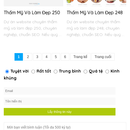
Thẩm Mỹ Và Làm Đẹp 250
Thẩm Mỹ Và Làm Đẹp 248
Dự án website chuyên thẩm
Dự án website chuyên thẩm
mỹ và làm đẹp 250, chuyên
mỹ và làm đẹp 248, chuyên
nghiệp, chuẩn SEO. Nếu quý ...
nghiệp, chuẩn SEO. Nếu quý ...
1
2
3
4
5
6
Trang kế
Trang cuối
Tuyệt vời
Rất tốt
Trung bình
Quá tệ
Kinh
khủng