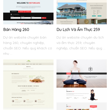
Bán Hàng 260
Du Lịch Và Ẩm Thực 259
Dự án website chuyên bán
Dự án website chuyên du lịch
hàng 260, chuyên nghiệp,
và ẩm thực 259, chuyên
chuẩn SEO. Nếu quý khách có
nghiệp, chuẩn SEO. Nếu quý ...
nhu ...