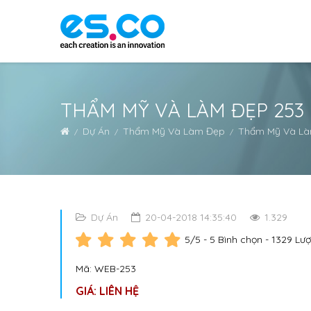
THẨM MỸ VÀ LÀM ĐẸP 253
Dự Án
Thẩm Mỹ Và Làm Đẹp
Thẩm Mỹ Và Là
Dự Án
20-04-2018 14:35:40
1.329
5
/5 -
5
Bình chọn - 1329 Lư
Mã: WEB-253
GIÁ: LIÊN HỆ