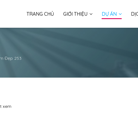
TRANG CHỦ
GIỚI THIỆU
DỰ ÁN
DỊ
m Đẹp 253
ợt xem