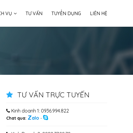
CH VỤ
TƯ VẤN
TUYỂN DỤNG
LIÊN HỆ
TƯ VẤN TRỰC TUYẾN
Kinh doanh 1: 0936.994.822
Z
alo
Chat qua:
-