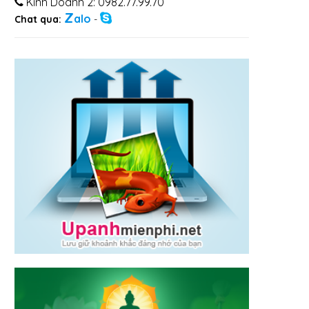
Kinh Doanh 2: 0982.77.99.70
Z
alo
Chat qua:
-