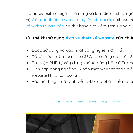
Dự án website chuyên thẩm mỹ và làm đẹp 253, chuyên 
hệ
Công ty thiết kế website uy tín tại tphcm
, dịch vụ c
kế website cao cấp
có thứ hạng tìm kiếm trên Google.
Ưu thế khi sử dụng
dịch vụ thiết kế website
của chún
Được sử dụng và cập nhật công nghệ mới nhất.
Tối ưu hóa hoàn toàn cho SEO, cho từng cá nhân 
Thư viện PHP tự xây dựng không dùng bất cứ Fram
Tích hợp công nghệ WS3 bảo mật website toàn diệ
website khi bị tấn công.
Bảo hành kỹ thuật vĩnh viễn 24/7, có phần mềm quả