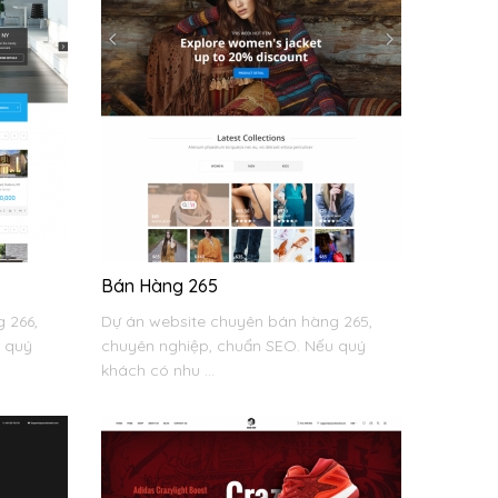
Bán Hàng 265
 266,
Dự án website chuyên bán hàng 265,
u quý
chuyên nghiệp, chuẩn SEO. Nếu quý
khách có nhu ...