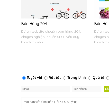
Bán Hàng 204
Bán Hà
Dự án website chuyên bán hàng 204,
Dự án we
chuyên nghiệp, chuẩn SEO. Nếu quý
chuyên n
khách có nhu ...
khách có 
Tuyệt vời
Rất tốt
Trung bình
Quá tệ