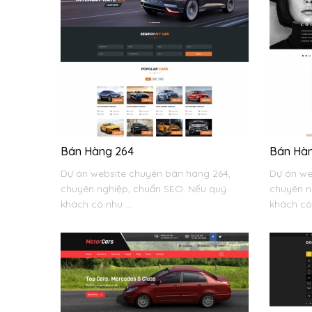
Bán Hàng 264
Bán Hà
Dự án website chuyên bán hàng 264,
Dự án we
chuyên nghiệp, chuẩn SEO. Nếu quý
chuyên n
khách có nhu ...
khách có 