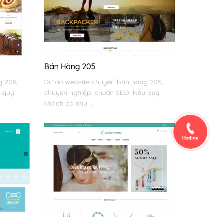
Bán Hàng 205
 206,
Dự án website chuyên bán hàng 205,
u quý
chuyên nghiệp, chuẩn SEO. Nếu quý
khách có nhu ...
Hotline