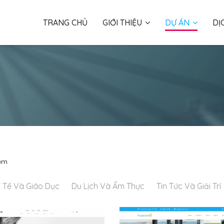
TRANG CHỦ
GIỚI THIỆU
DỰ ÁN
DỊ
xem
 Tế Và Giáo Dục
Du Lịch Và Ẩm Thực
Tin Tức Và Giải Trí