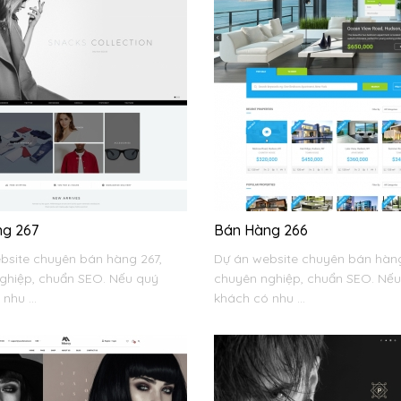
g 267
Bán Hàng 266
bsite chuyên bán hàng 267,
Dự án website chuyên bán hàng
ghiệp, chuẩn SEO. Nếu quý
chuyên nghiệp, chuẩn SEO. Nế
nhu ...
khách có nhu ...