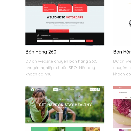
Bán Hàng 260
Bán Hàn
Dự án website chuyên bán hàng 260,
Dự án we
chuyên nghiệp, chuẩn SEO. Nếu quý
chuyên n
khách có nhu ...
khách có 