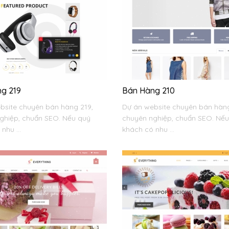
g 219
Bán Hàng 210
bsite chuyên bán hàng 219,
Dự án website chuyên bán hàng
ghiệp, chuẩn SEO. Nếu quý
chuyên nghiệp, chuẩn SEO. Nế
nhu ...
khách có nhu ...