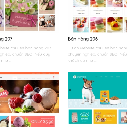
g 207
Bán Hàng 206
bsite chuyên bán hàng 207,
Dự án website chuyên bán hàng
ghiệp, chuẩn SEO. Nếu quý
chuyên nghiệp, chuẩn SEO. Nế
nhu ...
khách có nhu ...