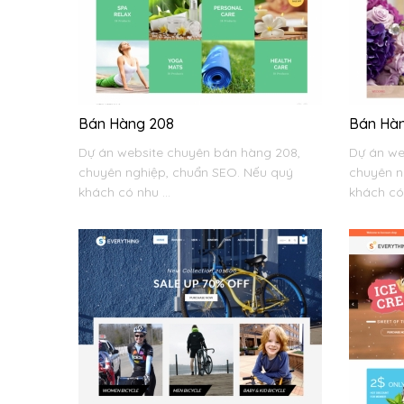
Bán Hàng 208
Bán Hàn
Dự án website chuyên bán hàng 208,
Dự án we
chuyên nghiệp, chuẩn SEO. Nếu quý
chuyên n
khách có nhu ...
khách có 