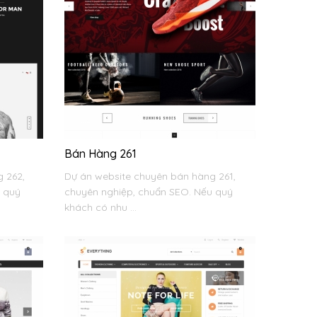
Bán Hàng 261
 262,
Dự án website chuyên bán hàng 261,
u quý
chuyên nghiệp, chuẩn SEO. Nếu quý
khách có nhu ...