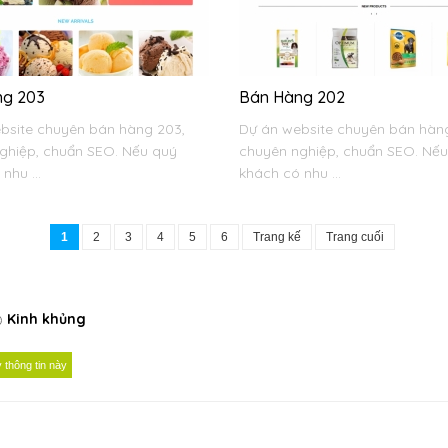
ng 203
Bán Hàng 202
bsite chuyên bán hàng 203,
Dự án website chuyên bán hàn
ghiệp, chuẩn SEO. Nếu quý
chuyên nghiệp, chuẩn SEO. Nế
nhu ...
khách có nhu ...
1
2
3
4
5
6
Trang kế
Trang cuối
Kinh khủng