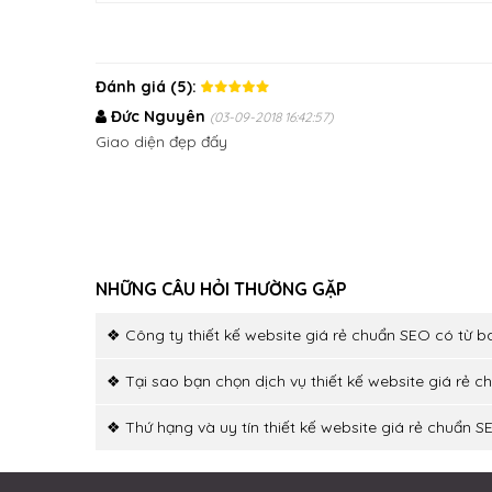
Đánh giá (5):
Đức Nguyên
(03-09-2018 16:42:57)
Giao diện đẹp đấy
NHỮNG CÂU HỎI THƯỜNG GẶP
❖ Công ty thiết kế website giá rẻ chuẩn SEO có từ b
❖ Tại sao bạn chọn dịch vụ thiết kế website giá rẻ 
❖ Thứ hạng và uy tín thiết kế website giá rẻ chuẩn S