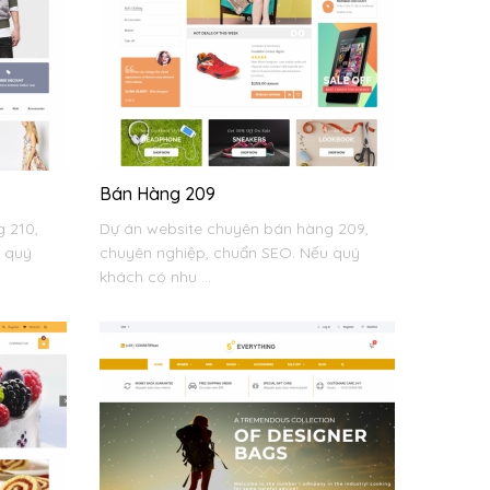
Bán Hàng 209
 210,
Dự án website chuyên bán hàng 209,
u quý
chuyên nghiệp, chuẩn SEO. Nếu quý
khách có nhu ...