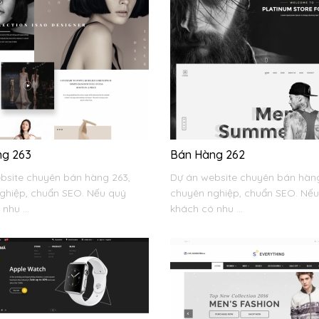
ng 263
Bán Hàng 262
bsite chuyên bán hàng 263,
Dự án website chuyên bán hàng
ghiệp, chuẩn SEO. Nếu quý
chuyên nghiệp, chuẩn SEO. Nế
nhu ...
khách có nhu ...