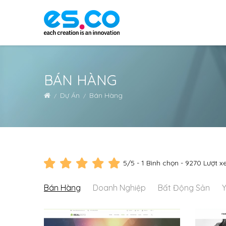
BÁN HÀNG
Dự Án
Bán Hàng
5
/5 -
1
Bình chọn - 9270 Lượt 
Bán Hàng
Doanh Nghiệp
Bất Động Sản
Y