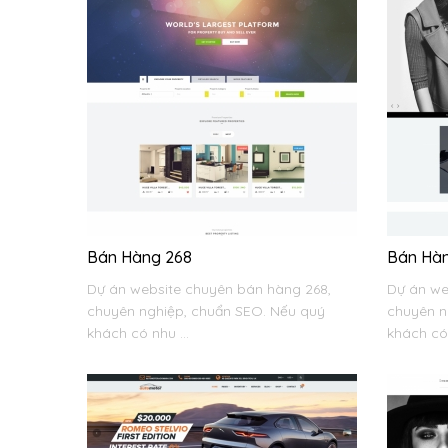
Bán Hàng 268
Bán Hàn
Dự án website chuyên bán hàng 268,
Dự án we
chuyên nghiệp, chuẩn SEO. Nếu quý
chuyên n
khách có nhu ...
khách có 