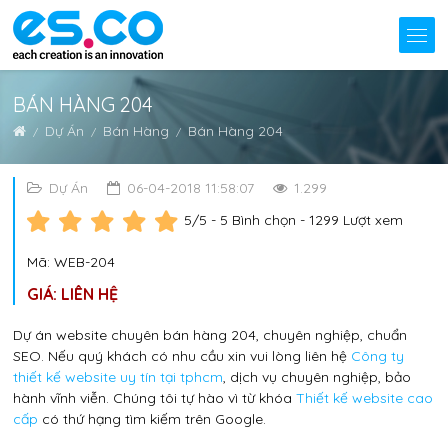
BÁN HÀNG 204
Dự Án
Bán Hàng
Bán Hàng 204
Dự Án
06-04-2018 11:58:07
1.299
5
/5 -
5
Bình chọn - 1299 Lượt xem
Mã: WEB-204
GIÁ: LIÊN HỆ
Dự án website chuyên bán hàng 204, chuyên nghiệp, chuẩn
SEO. Nếu quý khách có nhu cầu xin vui lòng liên hệ
Công ty
thiết kế website uy tín tại tphcm
, dịch vụ chuyên nghiệp, bảo
hành vĩnh viễn. Chúng tôi tự hào vì từ khóa
Thiết kế website cao
cấp
có thứ hạng tìm kiếm trên Google.