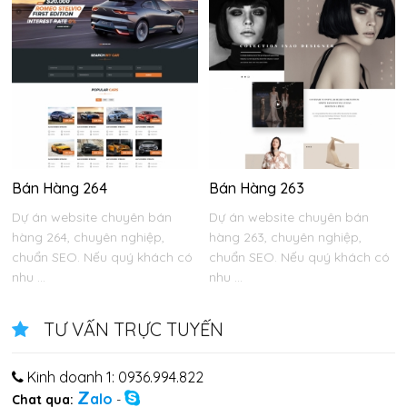
Bán Hàng 264
Bán Hàng 263
Dự án website chuyên bán
Dự án website chuyên bán
hàng 264, chuyên nghiệp,
hàng 263, chuyên nghiệp,
chuẩn SEO. Nếu quý khách có
chuẩn SEO. Nếu quý khách có
nhu ...
nhu ...
TƯ VẤN TRỰC TUYẾN
Kinh doanh 1: 0936.994.822
Z
alo
Chat qua:
-