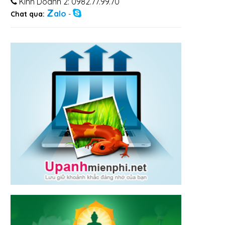
Kinh Doanh 2: 0982.77.99.70
Z
alo
Chat qua:
-