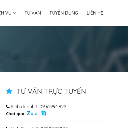
CH VỤ
TƯ VẤN
TUYỂN DỤNG
LIÊN HỆ
TƯ VẤN TRỰC TUYẾN
Kinh doanh 1: 0936.994.822
Z
alo
Chat qua:
-