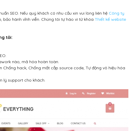
uẩn SEO. Nếu quý khách có nhu cầu xin vui lòng liên hệ
Công ty
p, bảo hành vĩnh viễn. Chúng tôi tự hào vì từ khóa
Thiết kế website
g tôi:
SEO.
ework nào, mã hóa hoàn toàn.
n Chống hack, Chống mất cắp source code, Tự động vô hiệu hóa
n lý support cho khách.