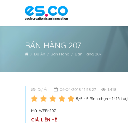
BÁN HÀNG 207
Dự Án
Bán Hàng
Bán Hàng 207
Dự Án
06-04-2018 11:58:27
1.418
5
/5 -
5
Bình chọn - 1418 Lư
Mã: WEB-207
GIÁ: LIÊN HỆ