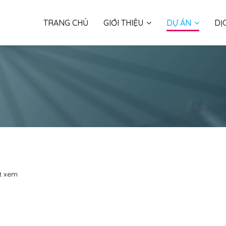
TRANG CHỦ
GIỚI THIỆU
DỰ ÁN
DỊ
ợt xem