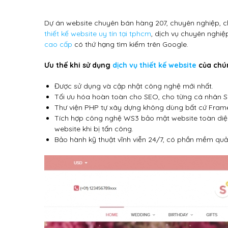
Dự án website chuyên bán hàng 207, chuyên nghiệp, ch
thiết kế website uy tín tại tphcm
, dịch vụ chuyên nghiệ
cao cấp
có thứ hạng tìm kiếm trên Google.
Ưu thế khi sử dụng
dịch vụ thiết kế website
của chún
Được sử dụng và cập nhật công nghệ mới nhất.
Tối ưu hóa hoàn toàn cho SEO, cho từng cá nhân 
Thư viện PHP tự xây dựng không dùng bất cứ Fram
Tích hợp công nghệ WS3 bảo mật website toàn diệ
website khi bị tấn công.
Bảo hành kỹ thuật vĩnh viễn 24/7, có phần mềm quả