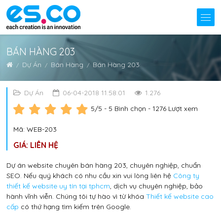
BÁN HÀNG 203
Dự Án
Bán Hàng
Bán Hàng 203
Dự Án
06-04-2018 11:58:01
1.276
5
/5 -
5
Bình chọn - 1276 Lượt xem
Mã: WEB-203
GIÁ: LIÊN HỆ
Dự án website chuyên bán hàng 203, chuyên nghiệp, chuẩn
SEO. Nếu quý khách có nhu cầu xin vui lòng liên hệ
Công ty
thiết kế website uy tín tại tphcm
, dịch vụ chuyên nghiệp, bảo
hành vĩnh viễn. Chúng tôi tự hào vì từ khóa
Thiết kế website cao
cấp
có thứ hạng tìm kiếm trên Google.