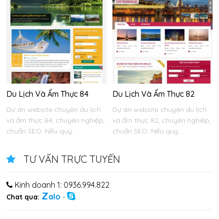
Du Lịch Và Ẩm Thực 84
Du Lịch Và Ẩm Thực 82
Dự án website chuyên du lịch
Dự án website chuyên du lịch
và ẩm thực 84, chuyên nghiệp,
và ẩm thực 82, chuyên nghiệp,
chuẩn SEO. Nếu quý ...
chuẩn SEO. Nếu quý ...
TƯ VẤN TRỰC TUYẾN
Kinh doanh 1: 0936.994.822
Z
alo
Chat qua:
-