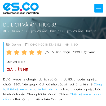
DU LỊCH VÀ ẨM THỰC 83
Dự Án
Du Lịch Và Ẩm Thực
Du Lịch Và Ẩm Thực 83
Dự Án
04-04-2018 13:43:52
1.190
5
/5 -
5
Bình chọn - 1190 Lượt xem
Mã: WEB-83
GIÁ: LIÊN HỆ
Dự án website chuyên du lịch và ẩm thực 83, chuyên nghiệp,
chuẩn SEO. Nếu quý khách có nhu cầu xin vui lòng liên hệ
Công
ty thiết kế website uy tín tại tphcm
, dịch vụ chuyên nghiệp, bảo
hành vĩnh viễn. Chúng tôi tự hào vì từ khóa
Thiết kế website cao
cấp
có thứ hạng tìm kiếm trên Google.