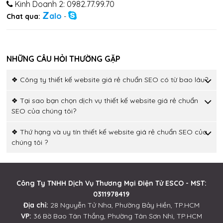
Kinh Doanh 2: 0982.77.99.70
Z
alo
Chat qua:
-
NHỮNG CÂU HỎI THƯỜNG GẶP
❖ Công ty thiết kế website giá rẻ chuẩn SEO có từ bao lâu?
❖ Tại sao bạn chọn dịch vụ thiết kế website giá rẻ chuẩn
SEO của chúng tôi?
❖ Thứ hạng và uy tín thiết kế website giá rẻ chuẩn SEO của
chúng tôi ?
Công Ty TNHH Dịch Vụ Thương Mại Điện Tử ESCO - MST:
0311978419
Địa chỉ:
28 Nguyễn Tử Nha, Phường Bảy Hiền, TP.HCM
VP:
36 Bờ Bao Tân Thắng, Phường Tân Sơn Nhì, TP.HCM