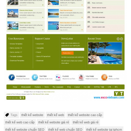
Tags
thiết kế website
thiết kế web
thiết kế website cao cấp
thiết kế web cao cấp
thiết kế website giá rẻ
thiết kế web giá rẻ
thiết kế website chuẩn SEO
thiết kế web chuẩn SEO
thiết kế website tại tphcm