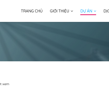
TRANG CHỦ
GIỚI THIỆU
DỰ ÁN
DỊ
ợt xem