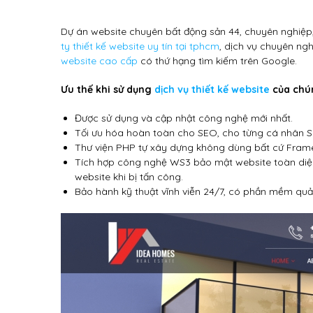
Dự án website chuyên bất động sản 44, chuyên nghiệp,
ty thiết kế website uy tín tại tphcm
, dịch vụ chuyên ngh
website cao cấp
có thứ hạng tìm kiếm trên Google.
Ưu thế khi sử dụng
dịch vụ thiết kế website
của chún
Được sử dụng và cập nhật công nghệ mới nhất.
Tối ưu hóa hoàn toàn cho SEO, cho từng cá nhân 
Thư viện PHP tự xây dựng không dùng bất cứ Fram
Tích hợp công nghệ WS3 bảo mật website toàn diệ
website khi bị tấn công.
Bảo hành kỹ thuật vĩnh viễn 24/7, có phần mềm quả