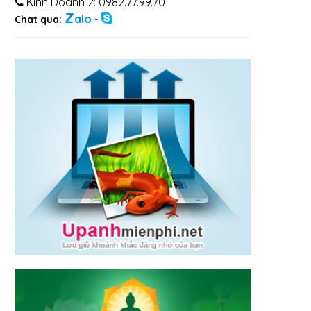
Kinh Doanh 2: 0982.77.99.70
Z
alo
Chat qua:
-