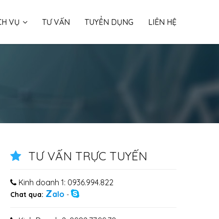
CH VỤ
TƯ VẤN
TUYỂN DỤNG
LIÊN HỆ
TƯ VẤN TRỰC TUYẾN
Kinh doanh 1: 0936.994.822
Z
alo
Chat qua:
-