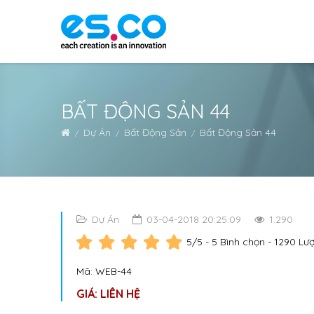
BẤT ĐỘNG SẢN 44
Dự Án
Bất Động Sản
Bất Động Sản 44
Dự Án
03-04-2018 20:25:09
1.290
5
/5 -
5
Bình chọn - 1290 Lư
Mã: WEB-44
GIÁ: LIÊN HỆ