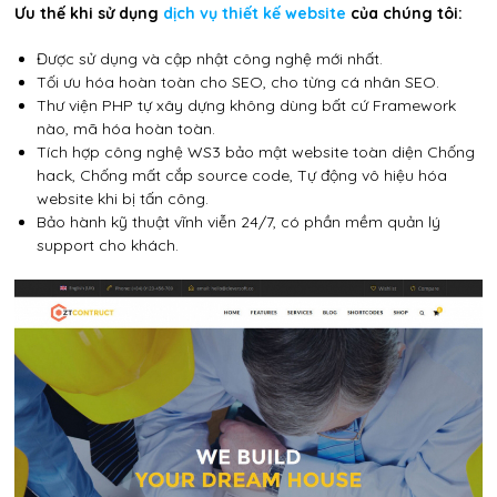
Ưu thế khi sử dụng
dịch vụ thiết kế website
của chúng tôi:
Được sử dụng và cập nhật công nghệ mới nhất.
Tối ưu hóa hoàn toàn cho SEO, cho từng cá nhân SEO.
Thư viện PHP tự xây dựng không dùng bất cứ Framework
nào, mã hóa hoàn toàn.
Tích hợp công nghệ WS3 bảo mật website toàn diện Chống
hack, Chống mất cắp source code, Tự động vô hiệu hóa
website khi bị tấn công.
Bảo hành kỹ thuật vĩnh viễn 24/7, có phần mềm quản lý
support cho khách.