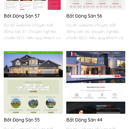
Bất Động Sản 57
Bất Động Sản 56
Dự án website chuyên bất
Dự án website chuyên bất
động sản 57, chuyên nghiệp,
động sản 56, chuyên nghiệp,
chuẩn SEO. Nếu quý khách có
chuẩn SEO. Nếu quý khách có
...
...
Bất Động Sản 55
Bất Động Sản 44
Dự án website chuyên bất
Dự án website chuyên bất