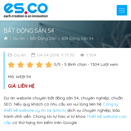
BẤT ĐỘNG SẢN 54
Dự Án
Bất Động Sản
Bất Động Sản 54
Dự Án
04-04-2018 11:13:30
1.304
5
/5 -
5
Bình chọn - 1304 Lượt xem
Mã: WEB-54
GIÁ: LIÊN HỆ
Dự án website chuyên bất động sản 54, chuyên nghiệp, chuẩn
SEO. Nếu quý khách có nhu cầu xin vui lòng liên hệ
Công ty
thiết kế website uy tín tại tphcm
, dịch vụ chuyên nghiệp, bảo
hành vĩnh viễn. Chúng tôi tự hào vì từ khóa
Thiết kế website cao
cấp
có thứ hạng tìm kiếm trên Google.