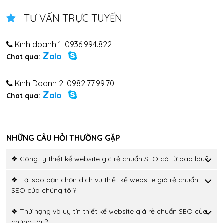
TƯ VẤN TRỰC TUYẾN
Kinh doanh 1: 0936.994.822
Z
alo
Chat qua:
-
Kinh Doanh 2: 0982.77.99.70
Z
alo
Chat qua:
-
NHỮNG CÂU HỎI THƯỜNG GẶP
❖ Công ty thiết kế website giá rẻ chuẩn SEO có từ bao lâu?
❖ Tại sao bạn chọn dịch vụ thiết kế website giá rẻ chuẩn
SEO của chúng tôi?
❖ Thứ hạng và uy tín thiết kế website giá rẻ chuẩn SEO của
chúng tôi ?