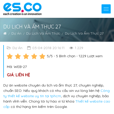
DU LỊCH VÀ ẨM THỰC 27
Dự Án
Du Lịch Và Ẩm Thực
Du Lịch Và Ẩm Thực 27
Dự Án
03-04-2018 20:16:11
1.229
5
/5 -
5
Bình chọn - 1229 Lượt xem
Mã: WEB-27
GIÁ: LIÊN HỆ
Dự án website chuyên du lịch và ẩm thực 27, chuyên nghiệp,
chuẩn SEO. Nếu quý khách có nhu cầu xin vui lòng liên hệ
Công
ty thiết kế website uy tín tại tphcm
, dịch vụ chuyên nghiệp, bảo
hành vĩnh viễn. Chúng tôi tự hào vì từ khóa
Thiết kế website cao
cấp
có thứ hạng tìm kiếm trên Google.