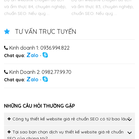
và ẩm thực 84, chuyên nghiệp,
và ẩm thực 83, chuyên nghiệp,
chuẩn SEO. Nếu quý ...
chuẩn SEO. Nếu quý ...
TƯ VẤN TRỰC TUYẾN
Kinh doanh 1: 0936.994.822
Z
alo
Chat qua:
-
Kinh Doanh 2: 0982.77.99.70
Z
alo
Chat qua:
-
NHỮNG CÂU HỎI THƯỜNG GẶP
❖ Công ty thiết kế website giá rẻ chuẩn SEO có từ bao lâu?
❖ Tại sao bạn chọn dịch vụ thiết kế website giá rẻ chuẩn
SEO của chúng tôi?