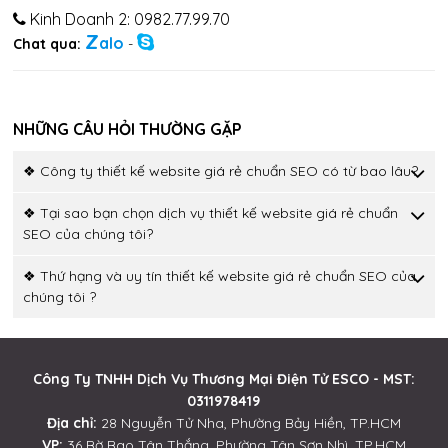
Kinh Doanh 2: 0982.77.99.70
Z
alo
Chat qua:
-
NHỮNG CÂU HỎI THƯỜNG GẶP
❖ Công ty thiết kế website giá rẻ chuẩn SEO có từ bao lâu?
❖ Tại sao bạn chọn dịch vụ thiết kế website giá rẻ chuẩn
SEO của chúng tôi?
❖ Thứ hạng và uy tín thiết kế website giá rẻ chuẩn SEO của
chúng tôi ?
Công Ty TNHH Dịch Vụ Thương Mại Điện Tử ESCO - MST:
0311978419
Địa chỉ:
28 Nguyễn Tử Nha, Phường Bảy Hiền, TP.HCM
VP:
36 Bờ Bao Tân Thắng, Phường Tân Sơn Nhì, TP.HCM