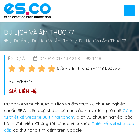
DU LỊCH VÀ ẨM THỰC 77
Dự Án
Du Lịch Và Ẩm Thực
Du Lịch Và Ẩm Thực 77
Dự Án
04-04-2018 13:42:58
1.118
5
/5 -
5
Bình chọn - 1118 Lượt xem
Mã: WEB-77
GIÁ: LIÊN HỆ
Dự án website chuyên du lịch và ẩm thực 77, chuyên nghiệp,
chuẩn SEO. Nếu quý khách có nhu cầu xin vui lòng liên hệ
Công
ty thiết kế website uy tín tại tphcm
, dịch vụ chuyên nghiệp, bảo
hành vĩnh viễn. Chúng tôi tự hào vì từ khóa
Thiết kế website cao
cấp
có thứ hạng tìm kiếm trên Google.