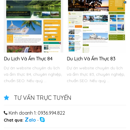
Du Lịch Và Ẩm Thực 84
Du Lịch Và Ẩm Thực 83
Dự án website chuyên du lịch
Dự án website chuyên du lịch
và ẩm thực 84, chuyên nghiệp,
và ẩm thực 83, chuyên nghiệp,
chuẩn SEO. Nếu quý ...
chuẩn SEO. Nếu quý ...
TƯ VẤN TRỰC TUYẾN
Kinh doanh 1: 0936.994.822
Z
alo
Chat qua:
-