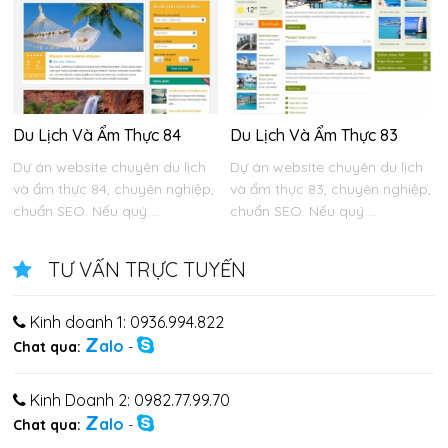
Du Lịch Và Ẩm Thực 84
Du Lịch Và Ẩm Thực 83
Dự án website chuyên du lịch
Dự án website chuyên du lịch
và ẩm thực 84, chuyên nghiệp,
và ẩm thực 83, chuyên nghiệp,
chuẩn SEO. Nếu quý ...
chuẩn SEO. Nếu quý ...
TƯ VẤN TRỰC TUYẾN
Kinh doanh 1: 0936.994.822
Z
alo
Chat qua:
-
Kinh Doanh 2: 0982.77.99.70
Z
alo
Chat qua:
-