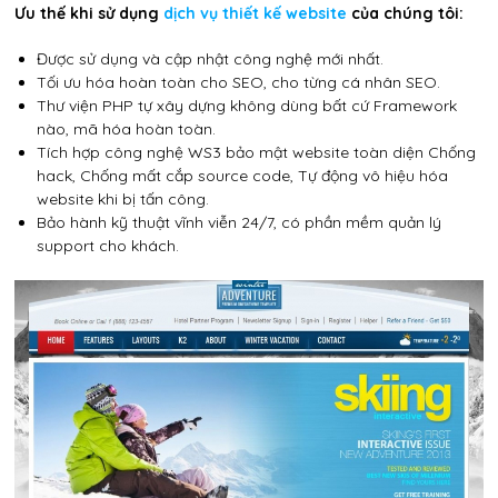
Ưu thế khi sử dụng
dịch vụ thiết kế website
của chúng tôi:
Được sử dụng và cập nhật công nghệ mới nhất.
Tối ưu hóa hoàn toàn cho SEO, cho từng cá nhân SEO.
Thư viện PHP tự xây dựng không dùng bất cứ Framework
nào, mã hóa hoàn toàn.
Tích hợp công nghệ WS3 bảo mật website toàn diện Chống
hack, Chống mất cắp source code, Tự động vô hiệu hóa
website khi bị tấn công.
Bảo hành kỹ thuật vĩnh viễn 24/7, có phần mềm quản lý
support cho khách.