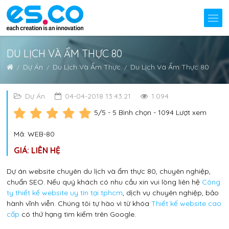
DU LỊCH VÀ ẨM THỰC 80
Dự Án
Du Lịch Và Ẩm Thực
Du Lịch Và Ẩm Thực 80
Dự Án
04-04-2018 13:43:21
1.094
5
/5 -
5
Bình chọn - 1094 Lượt xem
Mã: WEB-80
GIÁ: LIÊN HỆ
Dự án website chuyên du lịch và ẩm thực 80, chuyên nghiệp,
chuẩn SEO. Nếu quý khách có nhu cầu xin vui lòng liên hệ
Công
ty thiết kế website uy tín tại tphcm
, dịch vụ chuyên nghiệp, bảo
hành vĩnh viễn. Chúng tôi tự hào vì từ khóa
Thiết kế website cao
cấp
có thứ hạng tìm kiếm trên Google.