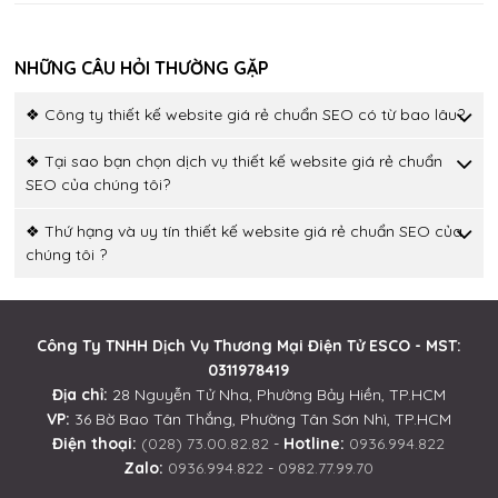
NHỮNG CÂU HỎI THƯỜNG GẶP
❖ Công ty thiết kế website giá rẻ chuẩn SEO có từ bao lâu?
❖ Tại sao bạn chọn dịch vụ thiết kế website giá rẻ chuẩn
SEO của chúng tôi?
❖ Thứ hạng và uy tín thiết kế website giá rẻ chuẩn SEO của
chúng tôi ?
Công Ty TNHH Dịch Vụ Thương Mại Điện Tử ESCO - MST:
0311978419
Địa chỉ:
28 Nguyễn Tử Nha, Phường Bảy Hiền, TP.HCM
VP:
36 Bờ Bao Tân Thắng, Phường Tân Sơn Nhì, TP.HCM
Điện thoại:
(028) 73.00.82.82
-
Hotline:
0936.994.822
Zalo:
0936.994.822
-
0982.77.99.70