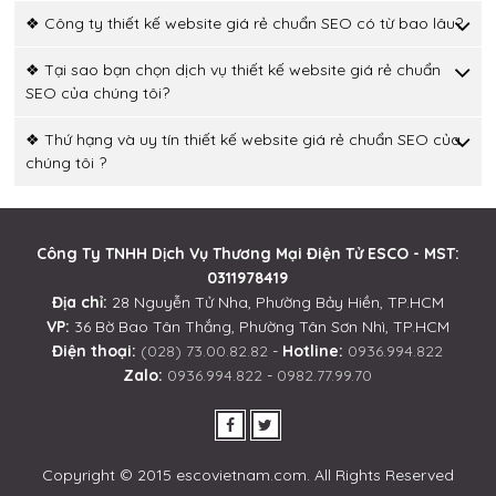
❖ Công ty thiết kế website giá rẻ chuẩn SEO có từ bao lâu?
❖ Tại sao bạn chọn dịch vụ thiết kế website giá rẻ chuẩn
SEO của chúng tôi?
❖ Thứ hạng và uy tín thiết kế website giá rẻ chuẩn SEO của
chúng tôi ?
Công Ty TNHH Dịch Vụ Thương Mại Điện Tử ESCO - MST:
0311978419
Địa chỉ:
28 Nguyễn Tử Nha, Phường Bảy Hiền, TP.HCM
VP:
36 Bờ Bao Tân Thắng, Phường Tân Sơn Nhì, TP.HCM
Điện thoại:
(028) 73.00.82.82
-
Hotline:
0936.994.822
Zalo:
0936.994.822
-
0982.77.99.70
Copyright © 2015 escovietnam.com. All Rights Reserved