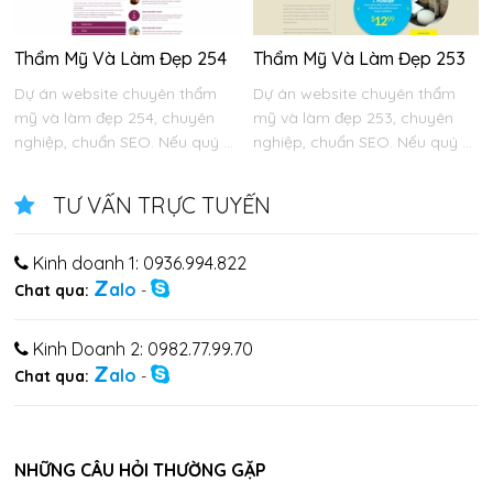
Thẩm Mỹ Và Làm Đẹp 254
Thẩm Mỹ Và Làm Đẹp 253
Dự án website chuyên thẩm
Dự án website chuyên thẩm
mỹ và làm đẹp 254, chuyên
mỹ và làm đẹp 253, chuyên
nghiệp, chuẩn SEO. Nếu quý ...
nghiệp, chuẩn SEO. Nếu quý ...
TƯ VẤN TRỰC TUYẾN
Kinh doanh 1: 0936.994.822
Z
alo
Chat qua:
-
Kinh Doanh 2: 0982.77.99.70
Z
alo
Chat qua:
-
NHỮNG CÂU HỎI THƯỜNG GẶP