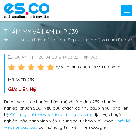
THẨM MỸ VÀ LÀM ĐẸP 239
Dự Án
Thẩm Mỹ Và Làm Đẹp
Thẩm Mỹ Và Làm Đẹp 239
Dự Án
20-04-2018 14:33:22
963
5
/5 -
5
Bình chọn - 963 Lượt xem
Mã: WEB-239
GIÁ: LIÊN HỆ
Dự án website chuyên thẩm mỹ và làm đẹp 239, chuyên
nghiệp, chuẩn SEO. Nếu quý khách có nhu cầu xin vui lòng liên
hệ
Công ty thiết kế website uy tín tại tphcm
, dịch vụ chuyên
nghiệp, bảo hành vĩnh viễn. Chúng tôi tự hào vì từ khóa
Thiết kế
website cao cấp
có thứ hạng tìm kiếm trên Google.