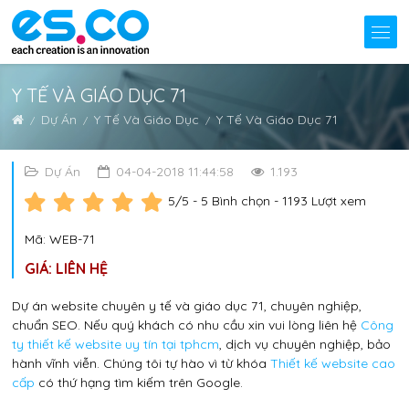
Y TẾ VÀ GIÁO DỤC 71
Dự Án
Y Tế Và Giáo Dục
Y Tế Và Giáo Dục 71
Dự Án
04-04-2018 11:44:58
1.193
5
/5 -
5
Bình chọn - 1193 Lượt xem
Mã: WEB-71
GIÁ: LIÊN HỆ
Dự án website chuyên y tế và giáo dục 71, chuyên nghiệp,
chuẩn SEO. Nếu quý khách có nhu cầu xin vui lòng liên hệ
Công
ty thiết kế website uy tín tại tphcm
, dịch vụ chuyên nghiệp, bảo
hành vĩnh viễn. Chúng tôi tự hào vì từ khóa
Thiết kế website cao
cấp
có thứ hạng tìm kiếm trên Google.