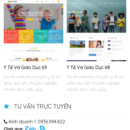
Y Tế Và Giáo Dục 69
Y Tế Và Giáo Dục 68
Dự án website chuyên y tế và
Dự án website chuyên y tế và
giáo dục 69, chuyên nghiệp,
giáo dục 68, chuyên nghiệp,
chuẩn SEO. Nếu quý ...
chuẩn SEO. Nếu quý ...
TƯ VẤN TRỰC TUYẾN
Kinh doanh 1: 0936.994.822
Z
alo
Chat qua:
-