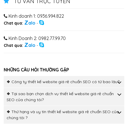
TƯ VẤN TRỰC TUYẾN
Kinh doanh 1: 0936.994.822
Z
alo
Chat qua:
-
Kinh Doanh 2: 0982.77.99.70
Z
alo
Chat qua:
-
NHỮNG CÂU HỎI THƯỜNG GẶP
❖ Công ty thiết kế website giá rẻ chuẩn SEO có từ bao lâu?
❖ Tại sao bạn chọn dịch vụ thiết kế website giá rẻ chuẩn
SEO của chúng tôi?
❖ Thứ hạng và uy tín thiết kế website giá rẻ chuẩn SEO của
chúng tôi ?