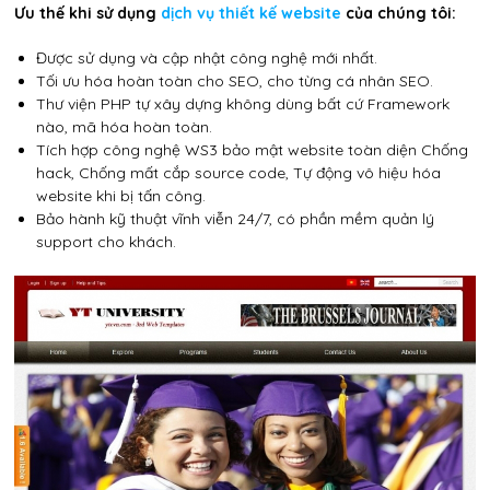
Ưu thế khi sử dụng
dịch vụ thiết kế website
của chúng tôi:
Được sử dụng và cập nhật công nghệ mới nhất.
Tối ưu hóa hoàn toàn cho SEO, cho từng cá nhân SEO.
Thư viện PHP tự xây dựng không dùng bất cứ Framework
nào, mã hóa hoàn toàn.
Tích hợp công nghệ WS3 bảo mật website toàn diện Chống
hack, Chống mất cắp source code, Tự động vô hiệu hóa
website khi bị tấn công.
Bảo hành kỹ thuật vĩnh viễn 24/7, có phần mềm quản lý
support cho khách.