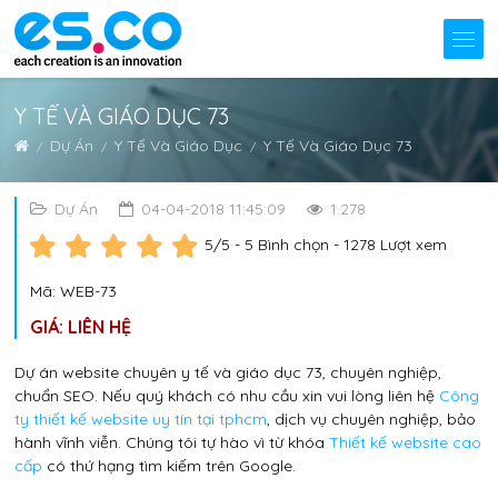
Y TẾ VÀ GIÁO DỤC 73
Dự Án
Y Tế Và Giáo Dục
Y Tế Và Giáo Dục 73
Dự Án
04-04-2018 11:45:09
1.278
5
/5 -
5
Bình chọn - 1278 Lượt xem
Mã: WEB-73
GIÁ: LIÊN HỆ
Dự án website chuyên y tế và giáo dục 73, chuyên nghiệp,
chuẩn SEO. Nếu quý khách có nhu cầu xin vui lòng liên hệ
Công
ty thiết kế website uy tín tại tphcm
, dịch vụ chuyên nghiệp, bảo
hành vĩnh viễn. Chúng tôi tự hào vì từ khóa
Thiết kế website cao
cấp
có thứ hạng tìm kiếm trên Google.