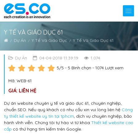
Y TẾ VÀ GIÁO DỤC 61
Dự Án
Y Tế Và Giáo Dục
Y Tế Và Giáo Dục 61
Dự Án
04-04-2018 11:39:19
1.074
5
/5 -
5
Bình chọn - 1074 Lượt xem
Mã: WEB-61
GIÁ: LIÊN HỆ
Dự án website chuyên y tế và giáo dục 61, chuyên nghiệp,
chuẩn SEO. Nếu quý khách có nhu cầu xin vui lòng liên hệ
Công
ty thiết kế website uy tín tại tphcm
, dịch vụ chuyên nghiệp, bảo
hành vĩnh viễn. Chúng tôi tự hào vì từ khóa
Thiết kế website cao
cấp
có thứ hạng tìm kiếm trên Google.