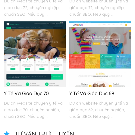
Dự án website chuyên y tế và
Dự án website chuyên y tế và
giáo dục 72, chuyên nghiệp,
giáo dục 71, chuyên nghiệp,
chuẩn SEO. Nếu quý ...
chuẩn SEO. Nếu quý ...
Y Tế Và Giáo Dục 70
Y Tế Và Giáo Dục 69
Dự án website chuyên y tế và
Dự án website chuyên y tế và
giáo dục 70, chuyên nghiệp,
giáo dục 69, chuyên nghiệp,
chuẩn SEO. Nếu quý ...
chuẩn SEO. Nếu quý ...
TƯ VẤN TRỰC TUYẾN